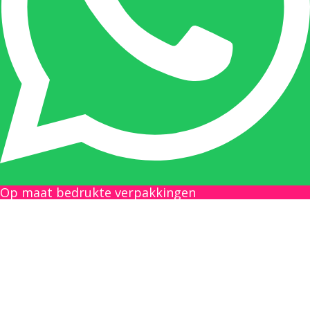
tussenpersonen en weet de juiste persoon op
de juiste plaats te benaderen en zal altijd haar
uiterste best doen u zo snel mogelijk een
antwoord op uw vraag te geven.
Gilles Pauwels:
Boekhouding
gilles@berdo.be
Op maat bedrukte verpakkingen
+32(0)493 61 11 33
Gilles is de aangewezen persoon als u een
vraag heeft over een factuur en zal zijn
uiterste best doen om u zo snel als mogelijk