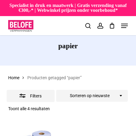
Skip
Specialist in druk en maatwerk | Gratis verzending vanaf
€300,-* | Webwinkel prijzen onder voorbehoud*
to
Close
Menu
main
Filters
search
account
content
papier
Home
Producten getagged “papier”
Sorteren op nieuwste
Filters
Gesorteerd
Toont alle 4 resultaten
op
nieuwste