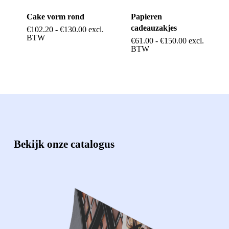
Cake vorm rond
Papieren
cadeauzakjes
Prijsklasse:
€
102.20
-
€
130.00
excl.
Dit
€102.20
BTW
Prijsklasse:
€
61.00
-
€
150.00
excl.
Dit
tot
product
€61.00
BTW
€130.00
tot
product
heeft
€150.00
heeft
meerdere
meerdere
variaties.
variaties.
Deze
Deze
optie
optie
Bekijk onze catalogus
kan
kan
gekozen
gekozen
worden
worden
op
op
de
de
productpagina