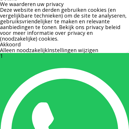
We waarderen uw privacy
over leveringen of facturen. Of als u een
Deze website en derden gebruiken cookies (en
specifieke persoon niet kunt bereiken zal
vergelijkbare technieken) om de site te analyseren,
gebruiksvriendelijker te maken en relevante
Bernard u graag te woord staan.
aanbiedingen te tonen. Bekijk ons
privacy beleid
voor meer informatie over privacy en
(noodzakelijke) cookies.
Nicole Bisscheroux:
Akkoord
Alleen noodzakelijk
Instellingen wijzigen
1
Rechterhand zaakvoerder Berdo
nicole@berdo.be
+32(0)485 55 90 07
Onze duizendpoot!
Nicole doet bijna alles, maar vooral is ze het
aanspreekpunt voor prijsaanvragen, drukwerk
en maatwerk. Nicole heeft contact met de