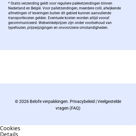
Bernard Pauwels:
* Gratis verzending geldt voor reguliere pakketzendingen binnen
Nederland en België. Voor palletzendingen, meerdere colli, afwijkende
afmetingen of leveringen buiten dit gebied kunnen aanvullende
transportkosten gelden. Eventuele kosten worden altijd vooraf
Zaakvoerder Berdo
gecommuniceerd. Webwinkelprijzen zijn onder voorbehoud van
typefouten, prijswijzigingen en onvoorziene omstandigheden.
bernard@berdo.be
+3238289505
De eindverantwoordelijke voor Berdo
verpakkingen en heeft een rijke kennis op het
gebied van verpakkingen opgedaan de
afgelopen decennia.
© 2026 Belofe verpakkingen.
Privacybeleid
|
Veelgestelde
Bernard werkt 25 uur per dag en draait voor
vragen (FAQ)
geen enkel klusje zijn handen om.
Cookies
U kunt Bernard bellen of mailen voor vragen
Details