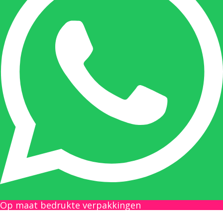
Onze duizendpoot!
Nicole doet bijna alles, maar vooral is ze het
aanspreekpunt voor prijsaanvragen, drukwerk
en maatwerk. Nicole heeft contact met de
tussenpersonen en weet de juiste persoon op
de juiste plaats te benaderen en zal altijd haar
uiterste best doen u zo snel mogelijk een
antwoord op uw vraag te geven.
Gilles Pauwels:
Boekhouding
gilles@berdo.be
Op maat bedrukte verpakkingen
+32(0)493 61 11 33