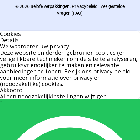
© 2026 Belofe verpakkingen.
Privacybeleid
|
Veelgestelde
Bernard werkt 25 uur per dag en draait voor
vragen (FAQ)
geen enkel klusje zijn handen om.
Cookies
U kunt Bernard bellen of mailen voor vragen
Details
We waarderen uw privacy
over leveringen of facturen. Of als u een
Deze website en derden gebruiken cookies (en
specifieke persoon niet kunt bereiken zal
vergelijkbare technieken) om de site te analyseren,
gebruiksvriendelijker te maken en relevante
Bernard u graag te woord staan.
aanbiedingen te tonen. Bekijk ons
privacy beleid
voor meer informatie over privacy en
(noodzakelijke) cookies.
Nicole Bisscheroux:
Akkoord
Alleen noodzakelijk
Instellingen wijzigen
1
Rechterhand zaakvoerder Berdo
nicole@berdo.be
+32(0)485 55 90 07