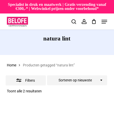
Skip
Specialist in druk en maatwerk | Gratis verzending vanaf
€300,-* | Webwinkel prijzen onder voorbehoud*
to
Close
Menu
main
Filters
search
account
content
natura lint
Home
Producten getagged “natura lint”
Sorteren op nieuwste
Filters
Gesorteerd
Toont alle 2 resultaten
op
nieuwste