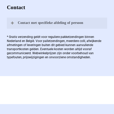
Contact
Contact met specifieke afdeling of persoon
Bernard Pauwels:
* Gratis verzending geldt voor reguliere pakketzendingen binnen
Nederland en België. Voor palletzendingen, meerdere colli, afwijkende
afmetingen of leveringen buiten dit gebied kunnen aanvullende
transportkosten gelden. Eventuele kosten worden altijd vooraf
Zaakvoerder Berdo
gecommuniceerd. Webwinkelprijzen zijn onder voorbehoud van
typefouten, prijswijzigingen en onvoorziene omstandigheden.
bernard@berdo.be
+3238289505
De eindverantwoordelijke voor Berdo
verpakkingen en heeft een rijke kennis op het
gebied van verpakkingen opgedaan de
afgelopen decennia.