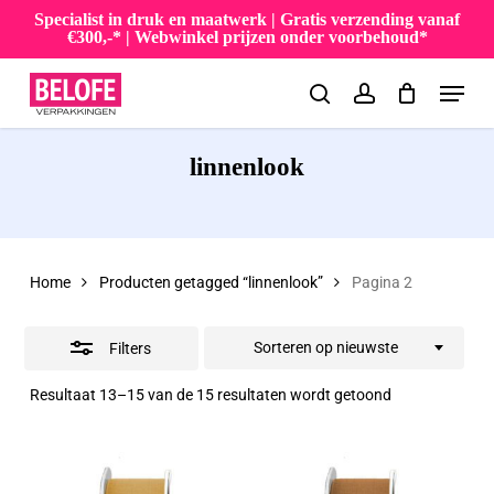
Skip
Specialist in druk en maatwerk | Gratis verzending vanaf
€300,-* | Webwinkel prijzen onder voorbehoud*
to
Close
Menu
main
Filters
search
account
content
linnenlook
Home
Producten getagged “linnenlook”
Pagina 2
Sorteren op nieuwste
Filters
Gesorteerd
Resultaat 13–15 van de 15 resultaten wordt getoond
op
nieuwste