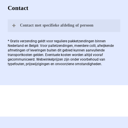
Contact
Contact met specifieke afdeling of persoon
Bernard Pauwels:
* Gratis verzending geldt voor reguliere pakketzendingen binnen
Nederland en België. Voor palletzendingen, meerdere colli, afwijkende
afmetingen of leveringen buiten dit gebied kunnen aanvullende
transportkosten gelden. Eventuele kosten worden altijd vooraf
Zaakvoerder Berdo
gecommuniceerd. Webwinkelprijzen zijn onder voorbehoud van
typefouten, prijswijzigingen en onvoorziene omstandigheden.
bernard@berdo.be
+3238289505
De eindverantwoordelijke voor Berdo
verpakkingen en heeft een rijke kennis op het
gebied van verpakkingen opgedaan de
afgelopen decennia.