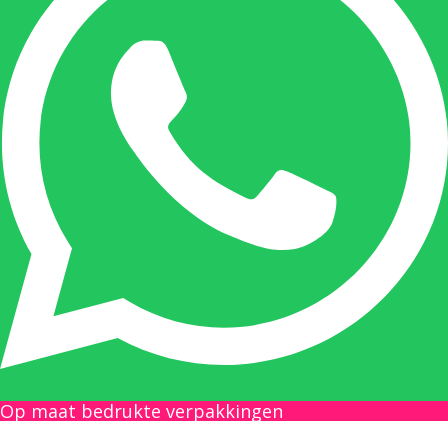
Onze duizendpoot!
Nicole doet bijna alles, maar vooral is ze het
aanspreekpunt voor prijsaanvragen, drukwerk
en maatwerk. Nicole heeft contact met de
tussenpersonen en weet de juiste persoon op
de juiste plaats te benaderen en zal altijd haar
uiterste best doen u zo snel mogelijk een
antwoord op uw vraag te geven.
Gilles Pauwels:
Boekhouding
gilles@berdo.be
Op maat bedrukte verpakkingen
+32(0)493 61 11 33