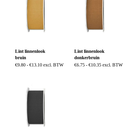
Lint linnenlook
Lint linnenlook
bruin
donkerbruin
Dit
Dit
Prijsklasse:
Prijsklasse:
€
9.80
-
€
13.10
excl. BTW
€
6.75
-
€
10.35
excl. BTW
€9.80
€6.75
product
product
tot
tot
€13.10
€10.35
heeft
heeft
meerdere
meerdere
variaties.
variaties.
Deze
Deze
optie
optie
kan
kan