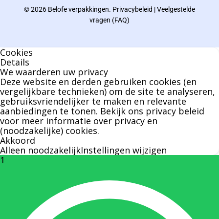
© 2026 Belofe verpakkingen.
Privacybeleid
|
Veelgestelde
Bernard werkt 25 uur per dag en draait voor
vragen (FAQ)
geen enkel klusje zijn handen om.
Cookies
U kunt Bernard bellen of mailen voor vragen
Details
We waarderen uw privacy
over leveringen of facturen. Of als u een
Deze website en derden gebruiken cookies (en
specifieke persoon niet kunt bereiken zal
vergelijkbare technieken) om de site te analyseren,
gebruiksvriendelijker te maken en relevante
Bernard u graag te woord staan.
aanbiedingen te tonen. Bekijk ons
privacy beleid
voor meer informatie over privacy en
(noodzakelijke) cookies.
Nicole Bisscheroux:
Akkoord
Alleen noodzakelijk
Instellingen wijzigen
1
Rechterhand zaakvoerder Berdo
nicole@berdo.be
+32(0)485 55 90 07