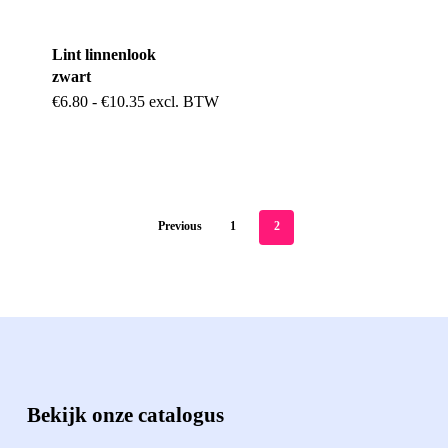
gekozen
gekozen
Lint linnenlook
worden
worden
zwart
op
op
Dit
Prijsklasse:
€
6.80
-
€
10.35
excl. BTW
€6.80
de
de
product
tot
€10.35
productpagina
productpag
heeft
meerdere
variaties.
Previous
1
2
Deze
optie
kan
gekozen
worden
Bekijk onze catalogus
op