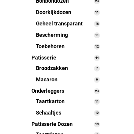
Bonbondozen
23
23
producten
Doorkijkdozen
11
11
producten
Geheel transparant
16
16
producten
Bescherming
11
11
producten
Toebehoren
12
12
producten
Patisserie
44
44
producten
Broodzakken
7
7
producten
Macaron
9
9
producten
Onderleggers
23
23
producten
Taartkarton
11
11
producten
Schaaltjes
12
12
producten
Patisserie Dozen
19
19
producten