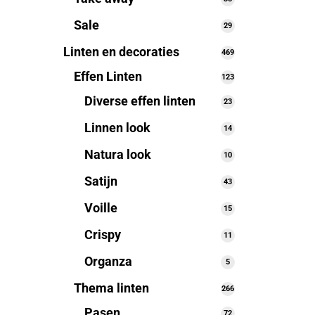
producten
Sale
29
29
producten
Linten en decoraties
469
469
producten
Effen Linten
123
123
producten
Diverse effen linten
23
23
producten
Linnen look
14
14
producten
Natura look
10
10
producten
Satijn
43
43
producten
Voille
15
15
producten
Crispy
11
11
producten
Organza
5
5
producten
Thema linten
266
266
producten
Pasen
72
72