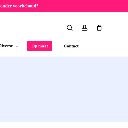
en onder voorbehoud*
search
account
Diverse
Contact
Op maat