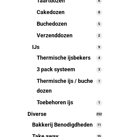
Taartdozen
6
6
producten
Cakedozen
8
8
producten
Buchedozen
5
5
producten
Verzenddozen
2
2
producten
IJs
9
9
producten
Thermische ijsbekers
4
4
producten
3 pack systeem
3
3
producten
Thermische ijs / buche
1
1
product
dozen
Toebehoren ijs
1
1
product
Diverse
252
252
producten
Bakkerij Benodigdheden
11
11
producten
Take away
35
35