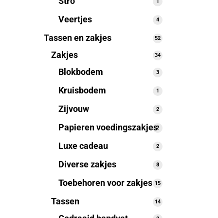
Stro
1
1
product
Veertjes
4
4
producten
Tassen en zakjes
52
52
producten
Zakjes
34
34
producten
Blokbodem
3
3
producten
Kruisbodem
1
1
product
Zijvouw
2
2
producten
Papieren voedingszakjes
2
2
producten
Luxe cadeau
2
2
producten
Diverse zakjes
8
8
producten
Toebehoren voor zakjes
15
15
producten
Tassen
14
14
producten