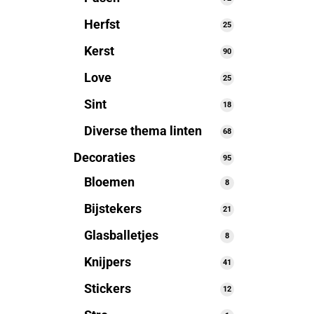
producten
Herfst
25
25
producten
Kerst
90
90
producten
Love
25
25
producten
Sint
18
18
producten
Diverse thema linten
68
68
producten
Decoraties
95
95
producten
Bloemen
8
8
producten
Bijstekers
21
21
producten
Glasballetjes
8
8
producten
Knijpers
41
41
producten
Stickers
12
12
producten