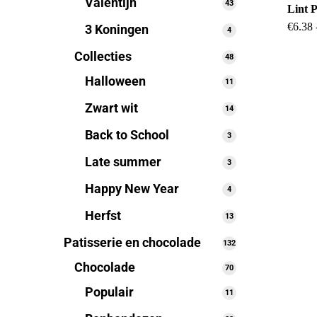
Valentijn
43
43
Lint 
producten
€
6.38
3 Koningen
4
4
producten
Collecties
48
48
producten
Halloween
11
11
producten
Zwart wit
14
14
producten
Back to School
3
3
producten
Late summer
3
3
producten
Happy New Year
4
4
producten
Herfst
13
13
producten
Patisserie en chocolade
132
132
producten
Chocolade
70
70
producten
Populair
11
11
producten