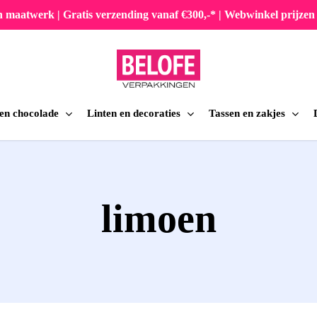
en maatwerk | Gratis verzending vanaf €300,-* | Webwinkel prijz
 en chocolade
Linten en decoraties
Tassen en zakjes
iten
limoen