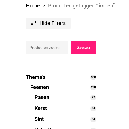
Home
Producten getagged “limoen”
Hide
Filters
Zoeken
Zoeken
Thema's
180
180
producten
Feesten
138
138
producten
Pasen
27
27
producten
Kerst
34
34
producten
Sint
34
34
producten