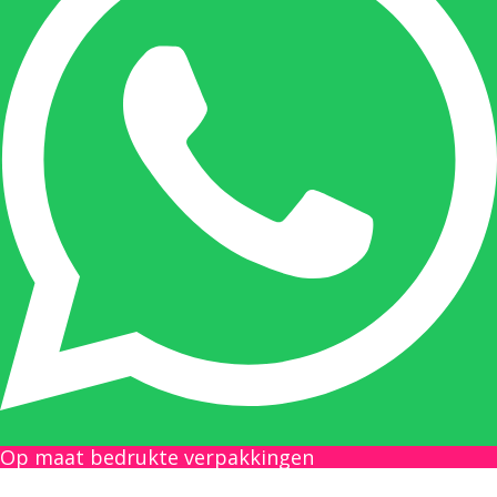
Onze duizendpoot!
Nicole doet bijna alles, maar vooral is ze het
aanspreekpunt voor prijsaanvragen, drukwerk
en maatwerk. Nicole heeft contact met de
tussenpersonen en weet de juiste persoon op
de juiste plaats te benaderen en zal altijd haar
uiterste best doen u zo snel mogelijk een
antwoord op uw vraag te geven.
Gilles Pauwels:
Boekhouding
gilles@berdo.be
Op maat bedrukte verpakkingen
+32(0)493 61 11 33