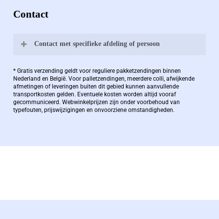
Contact
Contact met specifieke afdeling of persoon
Bernard Pauwels:
* Gratis verzending geldt voor reguliere pakketzendingen binnen
Nederland en België. Voor palletzendingen, meerdere colli, afwijkende
afmetingen of leveringen buiten dit gebied kunnen aanvullende
transportkosten gelden. Eventuele kosten worden altijd vooraf
Zaakvoerder Berdo
gecommuniceerd. Webwinkelprijzen zijn onder voorbehoud van
typefouten, prijswijzigingen en onvoorziene omstandigheden.
bernard@berdo.be
+3238289505
De eindverantwoordelijke voor Berdo
verpakkingen en heeft een rijke kennis op het
gebied van verpakkingen opgedaan de
afgelopen decennia.