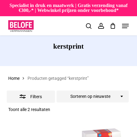
Skip
Specialist in druk en maatwerk | Gratis verzending vanaf
€300,-* | Webwinkel prijzen onder voorbehoud*
to
Close
Menu
main
Filters
search
account
content
kerstprint
Home
Producten getagged “kerstprint”
Sorteren op nieuwste
Filters
Gesorteerd
Toont alle 2 resultaten
op
nieuwste