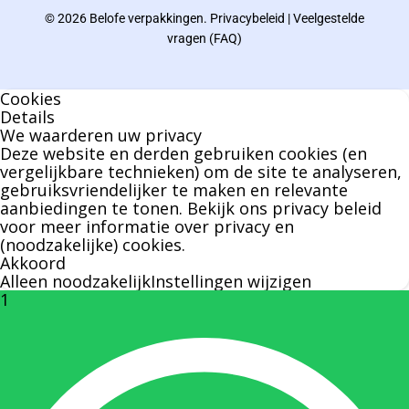
© 2026 Belofe verpakkingen.
Privacybeleid
|
Veelgestelde
Bernard werkt 25 uur per dag en draait voor
vragen (FAQ)
geen enkel klusje zijn handen om.
Cookies
U kunt Bernard bellen of mailen voor vragen
Details
We waarderen uw privacy
over leveringen of facturen. Of als u een
Deze website en derden gebruiken cookies (en
specifieke persoon niet kunt bereiken zal
vergelijkbare technieken) om de site te analyseren,
gebruiksvriendelijker te maken en relevante
Bernard u graag te woord staan.
aanbiedingen te tonen. Bekijk ons
privacy beleid
voor meer informatie over privacy en
(noodzakelijke) cookies.
Nicole Bisscheroux:
Akkoord
Alleen noodzakelijk
Instellingen wijzigen
1
Rechterhand zaakvoerder Berdo
nicole@berdo.be
+32(0)485 55 90 07