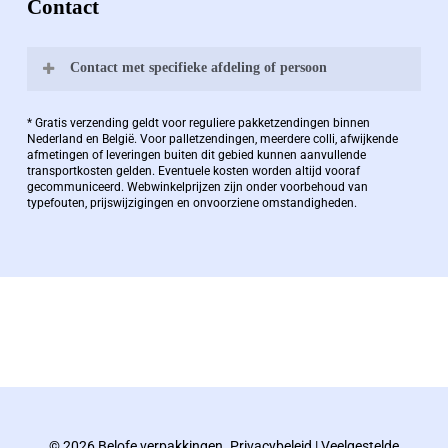
Contact
Contact met specifieke afdeling of persoon
Bernard Pauwels:
* Gratis verzending geldt voor reguliere pakketzendingen binnen
Nederland en België. Voor palletzendingen, meerdere colli, afwijkende
afmetingen of leveringen buiten dit gebied kunnen aanvullende
transportkosten gelden. Eventuele kosten worden altijd vooraf
Zaakvoerder Berdo
gecommuniceerd. Webwinkelprijzen zijn onder voorbehoud van
typefouten, prijswijzigingen en onvoorziene omstandigheden.
bernard@berdo.be
+3238289505
De eindverantwoordelijke voor Berdo
verpakkingen en heeft een rijke kennis op het
gebied van verpakkingen opgedaan de
afgelopen decennia.
© 2026 Belofe verpakkingen.
Privacybeleid
|
Veelgestelde