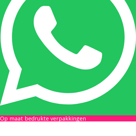
Nicole doet bijna alles, maar vooral is ze het
aanspreekpunt voor prijsaanvragen, drukwerk
en maatwerk. Nicole heeft contact met de
tussenpersonen en weet de juiste persoon op
de juiste plaats te benaderen en zal altijd haar
uiterste best doen u zo snel mogelijk een
antwoord op uw vraag te geven.
Gilles Pauwels:
Boekhouding
gilles@berdo.be
Op maat bedrukte verpakkingen
+32(0)493 61 11 33