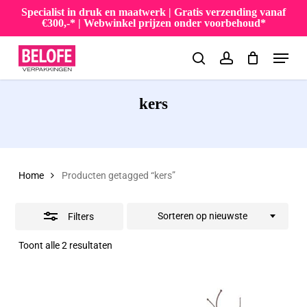
Skip
Specialist in druk en maatwerk | Gratis verzending vanaf
€300,-* | Webwinkel prijzen onder voorbehoud*
to
Close
Menu
main
Filters
search
account
content
kers
Home
Producten getagged “kers”
Sorteren op nieuwste
Filters
Gesorteerd
Toont alle 2 resultaten
op
nieuwste