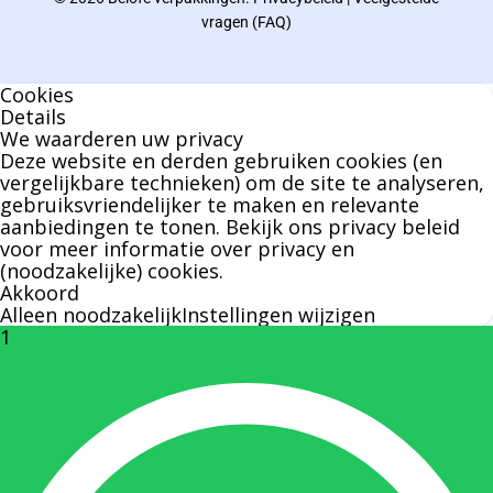
Bernard werkt 25 uur per dag en draait voor
vragen (FAQ)
geen enkel klusje zijn handen om.
Cookies
U kunt Bernard bellen of mailen voor vragen
Details
We waarderen uw privacy
over leveringen of facturen. Of als u een
Deze website en derden gebruiken cookies (en
specifieke persoon niet kunt bereiken zal
vergelijkbare technieken) om de site te analyseren,
gebruiksvriendelijker te maken en relevante
Bernard u graag te woord staan.
aanbiedingen te tonen. Bekijk ons
privacy beleid
voor meer informatie over privacy en
(noodzakelijke) cookies.
Nicole Bisscheroux:
Akkoord
Alleen noodzakelijk
Instellingen wijzigen
1
Rechterhand zaakvoerder Berdo
nicole@berdo.be
+32(0)485 55 90 07
Onze duizendpoot!