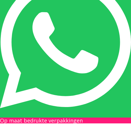
Onze duizendpoot!
Nicole doet bijna alles, maar vooral is ze het
aanspreekpunt voor prijsaanvragen, drukwerk
en maatwerk. Nicole heeft contact met de
tussenpersonen en weet de juiste persoon op
de juiste plaats te benaderen en zal altijd haar
uiterste best doen u zo snel mogelijk een
antwoord op uw vraag te geven.
Gilles Pauwels:
Boekhouding
gilles@berdo.be
Op maat bedrukte verpakkingen
+32(0)493 61 11 33