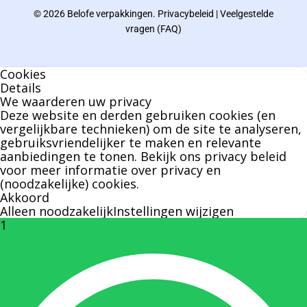
© 2026 Belofe verpakkingen.
Privacybeleid
|
Veelgestelde
Bernard werkt 25 uur per dag en draait voor
vragen (FAQ)
geen enkel klusje zijn handen om.
Cookies
U kunt Bernard bellen of mailen voor vragen
Details
We waarderen uw privacy
over leveringen of facturen. Of als u een
Deze website en derden gebruiken cookies (en
specifieke persoon niet kunt bereiken zal
vergelijkbare technieken) om de site te analyseren,
gebruiksvriendelijker te maken en relevante
Bernard u graag te woord staan.
aanbiedingen te tonen. Bekijk ons
privacy beleid
voor meer informatie over privacy en
(noodzakelijke) cookies.
Nicole Bisscheroux:
Akkoord
Alleen noodzakelijk
Instellingen wijzigen
1
Rechterhand zaakvoerder Berdo
nicole@berdo.be
+32(0)485 55 90 07