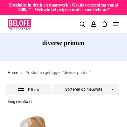
Skip
Specialist in druk en maatwerk | Gratis verzending vanaf
€300,-* | Webwinkel prijzen onder voorbehoud*
to
Close
Menu
main
Filters
search
account
content
diverse printen
Home
Producten getagged “diverse printen”
Sorteren op nieuwste
Filters
Enig resultaat