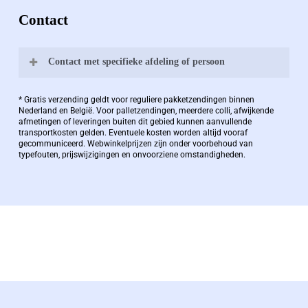
Contact
Contact met specifieke afdeling of persoon
Bernard Pauwels:
* Gratis verzending geldt voor reguliere pakketzendingen binnen
Nederland en België. Voor palletzendingen, meerdere colli, afwijkende
afmetingen of leveringen buiten dit gebied kunnen aanvullende
transportkosten gelden. Eventuele kosten worden altijd vooraf
Zaakvoerder Berdo
gecommuniceerd. Webwinkelprijzen zijn onder voorbehoud van
typefouten, prijswijzigingen en onvoorziene omstandigheden.
bernard@berdo.be
+3238289505
De eindverantwoordelijke voor Berdo
verpakkingen en heeft een rijke kennis op het
gebied van verpakkingen opgedaan de
afgelopen decennia.