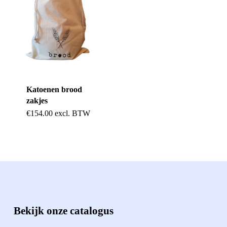
Katoenen brood
zakjes
Dit
€
154.00
excl. BTW
product
heeft
meerdere
variaties.
Deze
Bekijk onze catalogus
optie
kan