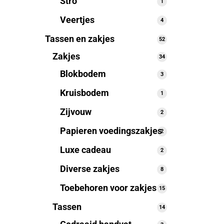
Stro
1
1
product
Veertjes
4
4
producten
Tassen en zakjes
52
52
producten
Zakjes
34
34
producten
Blokbodem
3
3
producten
Kruisbodem
1
1
product
Zijvouw
2
2
producten
Papieren voedingszakjes
2
2
producten
Luxe cadeau
2
2
producten
Diverse zakjes
8
8
producten
Toebehoren voor zakjes
15
15
producten
Tassen
14
14
producten