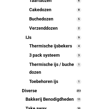
Taartdozen
6
6
producten
Cakedozen
8
8
producten
Buchedozen
5
5
producten
Verzenddozen
2
2
producten
IJs
9
9
producten
Thermische ijsbekers
4
4
producten
3 pack systeem
3
3
producten
Thermische ijs / buche
1
1
product
dozen
Toebehoren ijs
1
1
product
Diverse
251
251
producten
Bakkerij Benodigdheden
11
11
producten
Take away
35
35