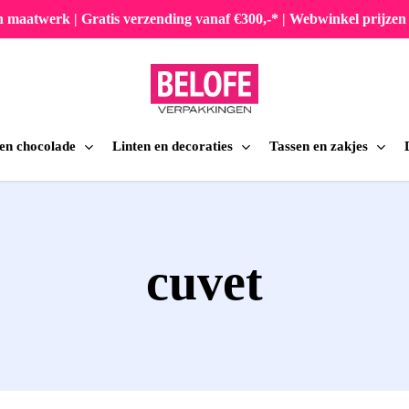
en maatwerk | Gratis verzending vanaf €300,-* | Webwinkel prijz
 en chocolade
Linten en decoraties
Tassen en zakjes
iten
cuvet