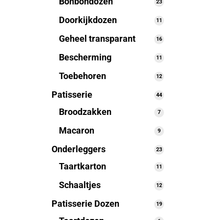
Bonbondozen
23
23
producten
Doorkijkdozen
11
11
producten
Geheel transparant
16
16
producten
Bescherming
11
11
producten
Toebehoren
12
12
producten
Patisserie
44
44
producten
Broodzakken
7
7
producten
Macaron
9
9
producten
Onderleggers
23
23
producten
Taartkarton
11
11
producten
Schaaltjes
12
12
producten
Patisserie Dozen
19
19
producten