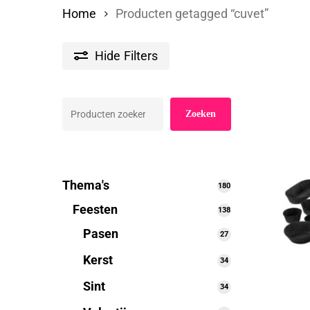
Home
Producten getagged “cuvet”
Hide
Filters
Zoeken
Zoeken
Thema's
180
180
producten
Feesten
138
138
producten
Pasen
27
27
producten
Kerst
34
34
producten
Sint
34
34
producten