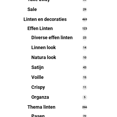
producten
Sale
29
29
producten
Linten en decoraties
469
469
producten
Effen Linten
123
123
producten
Diverse effen linten
23
23
producten
Linnen look
14
14
producten
Natura look
10
10
producten
Satijn
43
43
producten
Voille
15
15
producten
Crispy
11
11
producten
Organza
5
5
producten
Thema linten
266
266
producten
Pasen
72
72