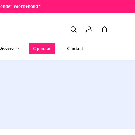
en onder voorbehoud*
search
account
Diverse
Contact
Op maat