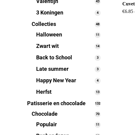
Valentijn
43
43
Cuvet 
producten
€
6.85
3 Koningen
4
4
producten
Collecties
48
48
producten
Halloween
11
11
producten
Zwart wit
14
14
producten
Back to School
3
3
producten
Late summer
3
3
producten
Happy New Year
4
4
producten
Herfst
13
13
producten
Patisserie en chocolade
132
132
producten
Chocolade
70
70
producten
Populair
11
11
producten