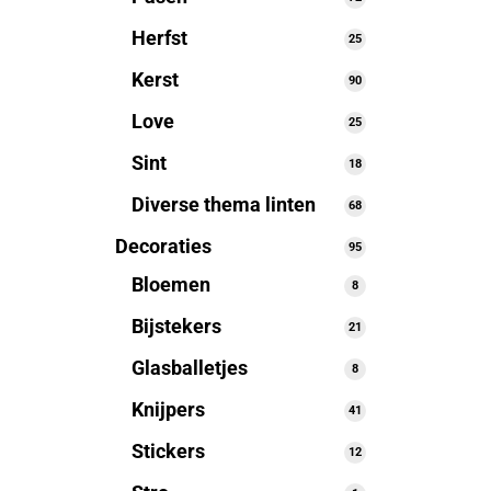
producten
Herfst
25
25
producten
Kerst
90
90
producten
Love
25
25
producten
Sint
18
18
producten
Diverse thema linten
68
68
producten
Decoraties
95
95
producten
Bloemen
8
8
producten
Bijstekers
21
21
producten
Glasballetjes
8
8
producten
Knijpers
41
41
producten
Stickers
12
12
producten