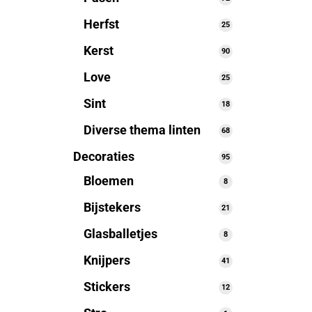
producten
Herfst
25
25
producten
Kerst
90
90
producten
Love
25
25
producten
Sint
18
18
producten
Diverse thema linten
68
68
producten
Decoraties
95
95
producten
Bloemen
8
8
producten
Bijstekers
21
21
producten
Glasballetjes
8
8
producten
Knijpers
41
41
producten
Stickers
12
12
producten