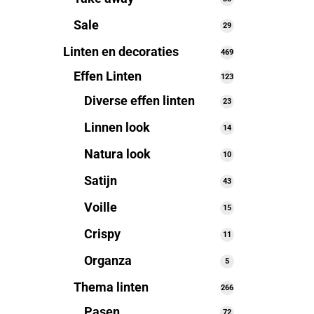
producten
Sale
29
29
producten
Linten en decoraties
469
469
producten
Effen Linten
123
123
producten
Diverse effen linten
23
23
producten
Linnen look
14
14
producten
Natura look
10
10
producten
Satijn
43
43
producten
Voille
15
15
producten
Crispy
11
11
producten
Organza
5
5
producten
Thema linten
266
266
producten
Pasen
72
72