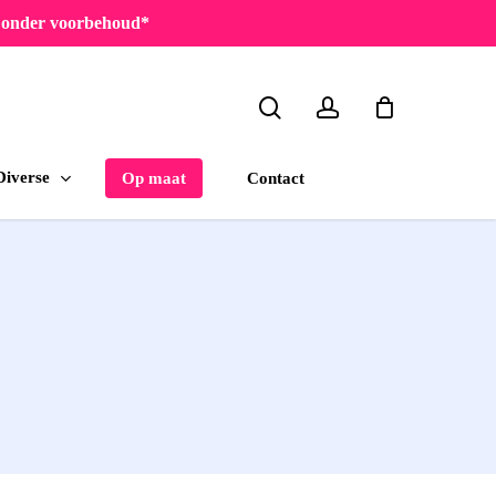
en onder voorbehoud*
search
account
Diverse
Contact
Op maat