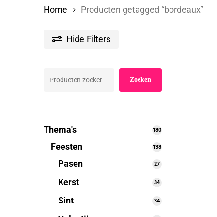
Home
Producten getagged “bordeaux”
Hide
Filters
Zoeken
Zoeken
Thema's
180
180
producten
Feesten
138
138
producten
Pasen
27
27
producten
Kerst
34
34
producten
Sint
34
34
producten