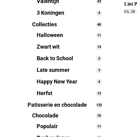
Valentijn
43
43
Lint 
producten
€
6.38
3 Koningen
4
4
producten
Collecties
48
48
producten
Halloween
11
11
producten
Zwart wit
14
14
producten
Back to School
3
3
producten
Late summer
3
3
producten
Happy New Year
4
4
producten
Herfst
13
13
producten
Patisserie en chocolade
132
132
producten
Chocolade
70
70
producten
Populair
11
11
producten