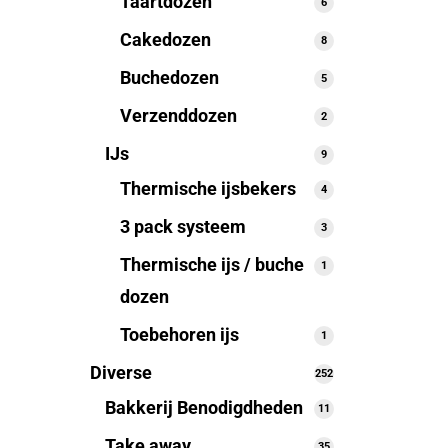
Taartdozen
6
6
producten
Cakedozen
8
8
producten
Buchedozen
5
5
producten
Verzenddozen
2
2
producten
IJs
9
9
producten
Thermische ijsbekers
4
4
producten
3 pack systeem
3
3
producten
Thermische ijs / buche
1
1
product
dozen
Toebehoren ijs
1
1
product
Diverse
252
252
producten
Bakkerij Benodigdheden
11
11
producten
Take away
35
35