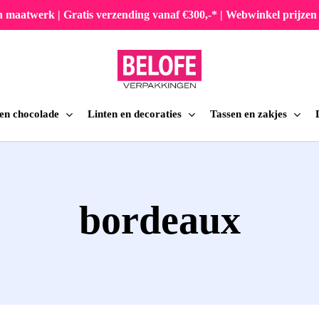
en maatwerk | Gratis verzending vanaf €300,-* | Webwinkel prijz
 en chocolade
Linten en decoraties
Tassen en zakjes
iten
bordeaux