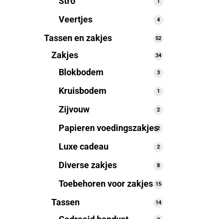
Stro
1
1
product
Veertjes
4
4
producten
Tassen en zakjes
52
52
producten
Zakjes
34
34
producten
Blokbodem
3
3
producten
Kruisbodem
1
1
product
Zijvouw
2
2
producten
Papieren voedingszakjes
2
2
producten
Luxe cadeau
2
2
producten
Diverse zakjes
8
8
producten
Toebehoren voor zakjes
15
15
producten
Tassen
14
14
producten