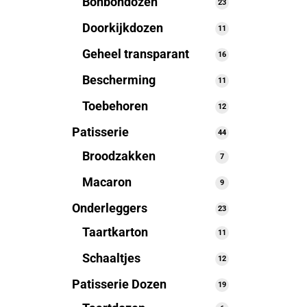
Bonbondozen
23
23
producten
Doorkijkdozen
11
11
producten
Geheel transparant
16
16
producten
Bescherming
11
11
producten
Toebehoren
12
12
producten
Patisserie
44
44
producten
Broodzakken
7
7
producten
Macaron
9
9
producten
Onderleggers
23
23
producten
Taartkarton
11
11
producten
Schaaltjes
12
12
producten
Patisserie Dozen
19
19
producten