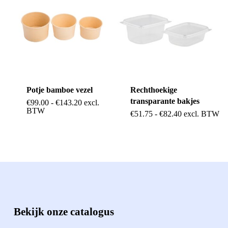
Potje bamboe vezel
Rechthoekige
transparante bakjes
Prijsklasse:
€
99.00
-
€
143.20
excl.
Dit
€99.00
BTW
Dit
Prijsklasse:
€
51.75
-
€
82.40
excl. BTW
tot
product
€51.75
€143.20
product
tot
heeft
€82.40
heeft
meerdere
meerdere
variaties.
variaties.
Deze
Deze
optie
Bekijk onze catalogus
optie
kan
kan