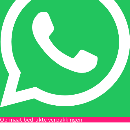
Onze duizendpoot!
Nicole doet bijna alles, maar vooral is ze het
aanspreekpunt voor prijsaanvragen, drukwerk
en maatwerk. Nicole heeft contact met de
tussenpersonen en weet de juiste persoon op
de juiste plaats te benaderen en zal altijd haar
uiterste best doen u zo snel mogelijk een
antwoord op uw vraag te geven.
Gilles Pauwels:
Boekhouding
gilles@berdo.be
Op maat bedrukte verpakkingen
+32(0)493 61 11 33