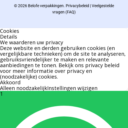
© 2026 Belofe verpakkingen.
Privacybeleid
|
Veelgestelde
Bernard werkt 25 uur per dag en draait voor
vragen (FAQ)
geen enkel klusje zijn handen om.
Cookies
U kunt Bernard bellen of mailen voor vragen
Details
We waarderen uw privacy
over leveringen of facturen. Of als u een
Deze website en derden gebruiken cookies (en
specifieke persoon niet kunt bereiken zal
vergelijkbare technieken) om de site te analyseren,
gebruiksvriendelijker te maken en relevante
Bernard u graag te woord staan.
aanbiedingen te tonen. Bekijk ons
privacy beleid
voor meer informatie over privacy en
(noodzakelijke) cookies.
Nicole Bisscheroux:
Akkoord
Alleen noodzakelijk
Instellingen wijzigen
1
Rechterhand zaakvoerder Berdo
nicole@berdo.be
+32(0)485 55 90 07