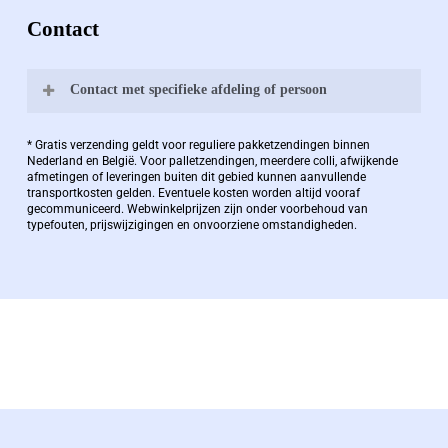
Contact
Contact met specifieke afdeling of persoon
Bernard Pauwels:
* Gratis verzending geldt voor reguliere pakketzendingen binnen
Nederland en België. Voor palletzendingen, meerdere colli, afwijkende
afmetingen of leveringen buiten dit gebied kunnen aanvullende
transportkosten gelden. Eventuele kosten worden altijd vooraf
Zaakvoerder Berdo
gecommuniceerd. Webwinkelprijzen zijn onder voorbehoud van
typefouten, prijswijzigingen en onvoorziene omstandigheden.
bernard@berdo.be
+3238289505
De eindverantwoordelijke voor Berdo
verpakkingen en heeft een rijke kennis op het
gebied van verpakkingen opgedaan de
afgelopen decennia.