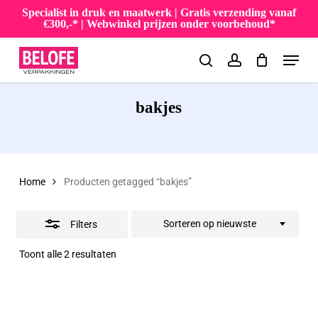
Skip
Specialist in druk en maatwerk | Gratis verzending vanaf
€300,-* | Webwinkel prijzen onder voorbehoud*
to
Close
Menu
main
Filters
search
account
content
bakjes
Home
Producten getagged “bakjes”
Sorteren op nieuwste
Filters
Gesorteerd
Toont alle 2 resultaten
op
nieuwste