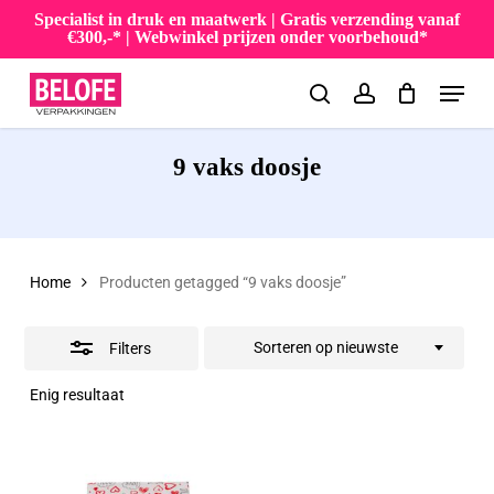
Skip
Specialist in druk en maatwerk | Gratis verzending vanaf
€300,-* | Webwinkel prijzen onder voorbehoud*
to
Close
Menu
main
Filters
search
account
content
9 vaks doosje
Home
Producten getagged “9 vaks doosje”
Sorteren op nieuwste
Filters
Enig resultaat