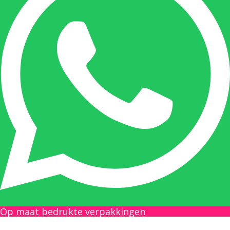
Onze duizendpoot!
Nicole doet bijna alles, maar vooral is ze het
aanspreekpunt voor prijsaanvragen, drukwerk
en maatwerk. Nicole heeft contact met de
tussenpersonen en weet de juiste persoon op
de juiste plaats te benaderen en zal altijd haar
uiterste best doen u zo snel mogelijk een
antwoord op uw vraag te geven.
Gilles Pauwels:
Boekhouding
gilles@berdo.be
Op maat bedrukte verpakkingen
+32(0)493 61 11 33