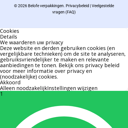
© 2026 Belofe verpakkingen.
Privacybeleid
|
Veelgestelde
Bernard werkt 25 uur per dag en draait voor
vragen (FAQ)
geen enkel klusje zijn handen om.
Cookies
U kunt Bernard bellen of mailen voor vragen
Details
We waarderen uw privacy
over leveringen of facturen. Of als u een
Deze website en derden gebruiken cookies (en
specifieke persoon niet kunt bereiken zal
vergelijkbare technieken) om de site te analyseren,
gebruiksvriendelijker te maken en relevante
Bernard u graag te woord staan.
aanbiedingen te tonen. Bekijk ons
privacy beleid
voor meer informatie over privacy en
(noodzakelijke) cookies.
Nicole Bisscheroux:
Akkoord
Alleen noodzakelijk
Instellingen wijzigen
1
Rechterhand zaakvoerder Berdo
nicole@berdo.be
+32(0)485 55 90 07