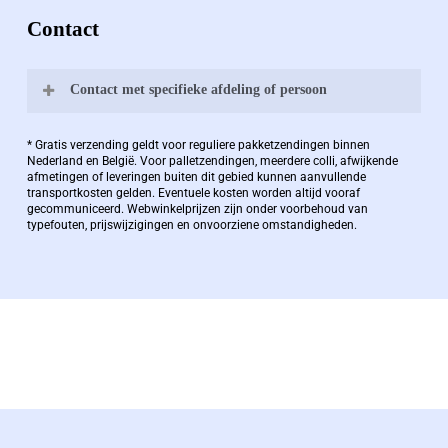
Contact
Contact met specifieke afdeling of persoon
Bernard Pauwels:
* Gratis verzending geldt voor reguliere pakketzendingen binnen
Nederland en België. Voor palletzendingen, meerdere colli, afwijkende
afmetingen of leveringen buiten dit gebied kunnen aanvullende
transportkosten gelden. Eventuele kosten worden altijd vooraf
Zaakvoerder Berdo
gecommuniceerd. Webwinkelprijzen zijn onder voorbehoud van
typefouten, prijswijzigingen en onvoorziene omstandigheden.
bernard@berdo.be
+3238289505
De eindverantwoordelijke voor Berdo
verpakkingen en heeft een rijke kennis op het
gebied van verpakkingen opgedaan de
afgelopen decennia.